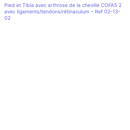
Pied et Tibia avec arthrose de la cheville COFAS 2
avec ligaments/tendons/rétinaculum – Ref 02-13-
02
Pied et Tibia avec arthrose de la cheville COFAS 2
avec ligaments/tendons/rétinaculum et peau – Ref
02-02-02
Customisation sur mesure
Un besoin spécifique, n’hésitez pas à nous contacter
DEMANDER UN DEVIS
RECOMMANDATIONS