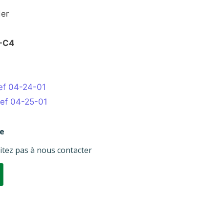
der
B-C4
ef 04-24-01
Ref 04-25-01
re
itez pas à nous contacter