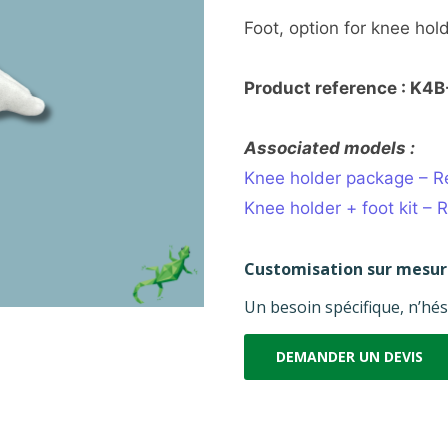
Foot, option for knee hol
Product reference : K4
Associated models :
Knee holder package – R
Knee holder + foot kit – 
Customisation sur mesu
Un besoin spécifique, n’hés
DEMANDER UN DEVIS