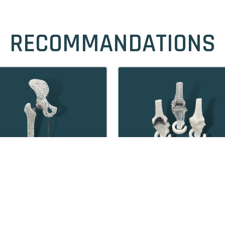
RECOMMANDATIONS
Présentoir lattice de
Présentoir de genou
hanche