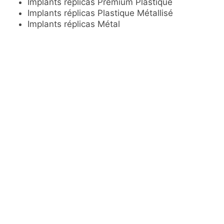
Implants réplicas Premium Plastique
Implants réplicas Plastique Métallisé
Implants réplicas Métal
Socle Blanc Premium
Socle Blanc Premium avec logo coloré
Socle Premium coloré sur demande
Customisation sur mesure
Un besoin spécifique, n’hésitez pas à nous contacter
DEMANDER UN DEVIS
RECOMMANDATIONS