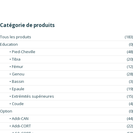
Catégorie de produits
Tous les produits
(183)
Education
(0)
• Pied-Cheville
(48)
• Tibia
(20)
• Fémur
(12)
• Genou
(28)
• Bassin
(3)
• Epaule
(19)
• Extrémités supérieures
(15)
• Coude
(4)
Option
(0)
• Addi-CAN
(44)
• Addi-CORT
(22)