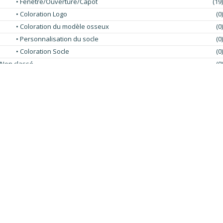
• Fenêtre/Ouverture/Capot
(19)
• Coloration Logo
(0)
• Coloration du modèle osseux
(0)
• Personnalisation du socle
(0)
• Coloration Socle
(0)
Non classé
(0)
NOS MAQUETTES
Aucun produit ne correspond à votre
sélection.