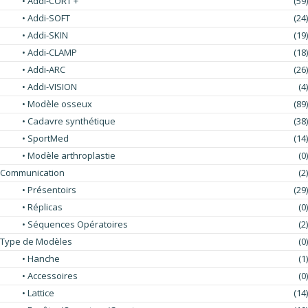
• Addi-CORT +
(59)
• Addi-SOFT
(24)
• Addi-SKIN
(19)
• Addi-CLAMP
(18)
• Addi-ARC
(26)
• Addi-VISION
(4)
• Modèle osseux
(89)
• Cadavre synthétique
(38)
• SportMed
(14)
• Modèle arthroplastie
(0)
Communication
(2)
• Présentoirs
(29)
• Réplicas
(0)
• Séquences Opératoires
(2)
Type de Modèles
(0)
• Hanche
(1)
• Accessoires
(0)
• Lattice
(14)