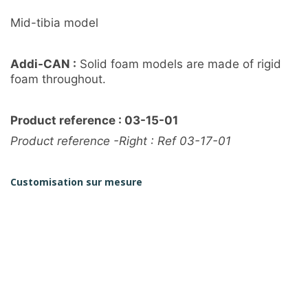
Mid-tibia model
Addi-CAN :
Solid foam models are made of rigid
foam throughout.
Product reference : 03-15-01
Product reference -Right : Ref 03-17-01
Customisation sur mesure
Un besoin spécifique, n’hésitez pas à nous contacter
DEMANDER UN DEVIS